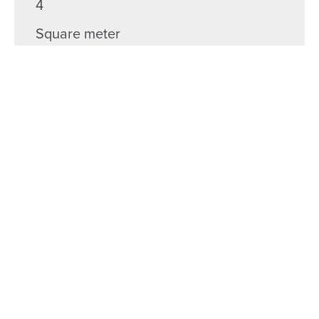
4
Square meter
277.00 sqmt
Neighborhood
Town
center
1 minutes
Responsible Officer