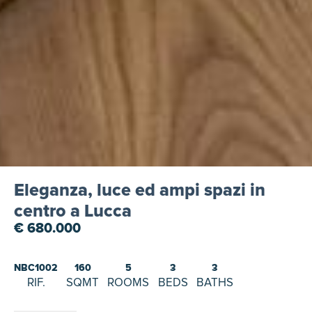
Eleganza, luce ed ampi spazi in
centro a Lucca
€ 680.000
NBC1002
160
5
3
3
RIF.
SQMT
ROOMS
BEDS
BATHS